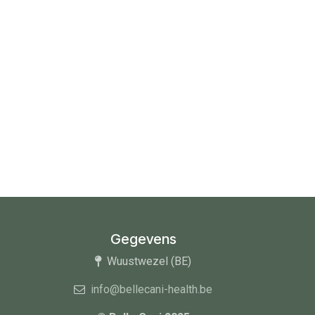
Gegevens
Wuustwezel (BE)
info@bellecani-health.be