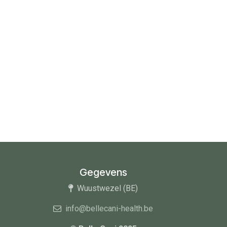
Gegevens
Wuustwezel (BE)
info@bellecani-health.be